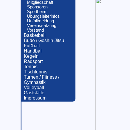
Mitgliedschaft
Sponsoren
Sportheim
Übungsleiterinfos
Unfallmeldung
Vereinssatzung
Vorstand
Basketball
Budo / Goshin-Jitsu
Fußball
Handball
Kegeln
Radsport
Tennis
Tischtennis
Turnen / Fitness /
Gymnastik
Volleyball
Gaststätte
Impressum