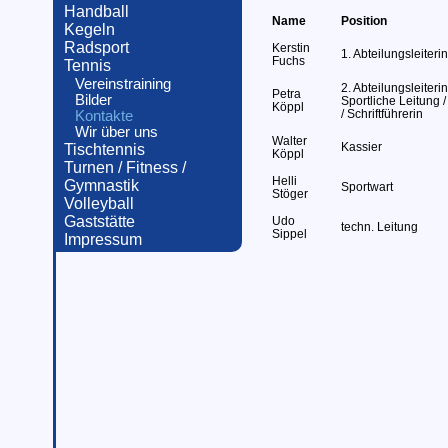
Handball
Name
Position
Kegeln
Radsport
Kerstin
1. Abteilungsleiterin
Fuchs
Tennis
Vereinstraining
2. Abteilungsleiterin
Petra
Bilder
Sportliche Leitung 
Köppl
/ Schriftführerin
Kontakte
Wir über uns
Walter
Kassier
Tischtennis
Köppl
Turnen / Fitness /
Helli
Gymnastik
Sportwart
Stöger
Volleyball
Gaststätte
Udo
techn. Leitung
Sippel
Impressum