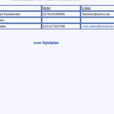
Mobil
E-Mail
ian Fassbender
0176/24168085
fassilein@yahoo.de
des
iter
0151/17325788
mon.reiter@freenet.de
zum Spielplan