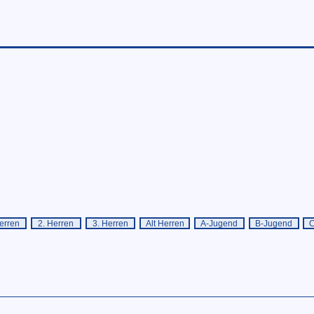
erren
2. Herren
3. Herren
Alt Herren
A-Jugend
B-Jugend