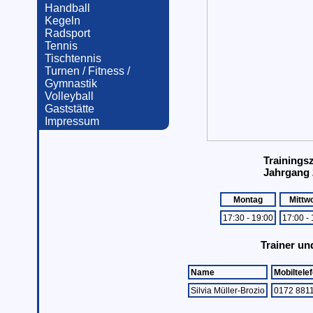
Handball
Kegeln
Radsport
Tennis
Tischtennis
Turnen / Fitness /
Gymnastik
Volleyball
Gaststätte
Impressum
Trainings
Jahrgang 
Montag
Mittw
17:30 - 19:00
17:00 - 
Trainer un
Name
Mobiltelef
Silvia Müller-Brozio
0172 881